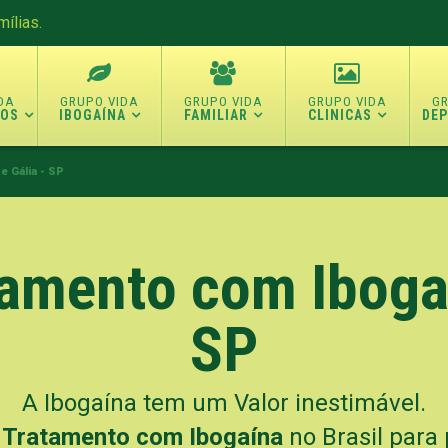
ílias.
TOS
IBOGAÍNA
FAMILIAR
CLINICAS
DE
e Gália - SP
tamento com Ibogaí
SP
A Ibogaína tem um Valor inestimável.
 Tratamento com Ibogaína
no Brasil para 