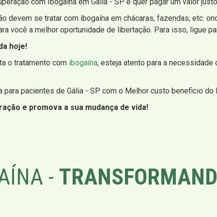
uperação com Ibogaína em Gália - SP e quer pagar um valor just
o devem se tratar com ibogaína em chácaras, fazendas, etc. ond
 você a melhor oportunidade de libertação. Para isso, ligue par
da hoje!
sta o tratamento com
ibogaína
, esteja atento para a necessidade
para pacientes de Gália - SP com o Melhor custo beneficio do B
eração e promova a sua mudança de vida!
AÍNA -
TRANSFORMAND