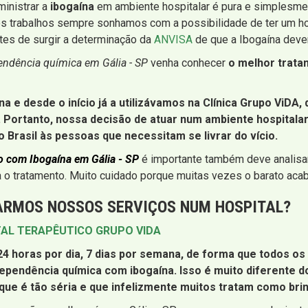
inistrar a
ibogaína
em ambiente hospitalar é pura e simplesmen
os trabalhos sempre sonhamos com a possibilidade de ter um ho
tes de surgir a determinação da
ANVISA
de que a Ibogaína dever
endência química em Gália - SP
venha conhecer
o melhor trata
 e desde o início já a utilizávamos na Clínica Grupo ViDA
 Portanto, nossa decisão de atuar num ambiente hospitala
 Brasil às pessoas que necessitam se livrar do vício.
o com Ibogaína em Gália - SP
é importante também deve analisar 
 o tratamento. Muito cuidado porque muitas vezes o barato acab
ARMOS NOSSOS SERVIÇOS NUM HOSPITAL?
TAL TERAPÊUTICO GRUPO VIDA
 horas por dia, 7 dias por semana, de forma que todos o
ependência química com ibogaína. Isso é muito diferente
 que é tão séria e que infelizmente muitos tratam como bri