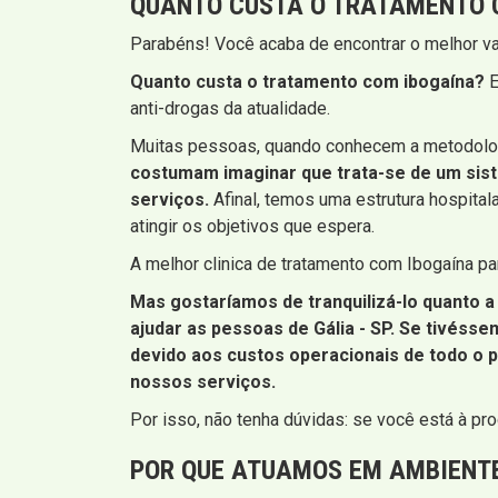
QUANTO CUSTA O TRATAMENTO C
Parabéns! Você acaba de encontrar o melhor va
Quanto custa o tratamento com ibogaína?
E
anti-drogas da atualidade.
Muitas pessoas, quando conhecem a metodolo
costumam imaginar que trata-se de um sis
serviços.
Afinal, temos uma estrutura hospital
atingir os objetivos que espera.
A melhor clinica de tratamento com Ibogaína p
Mas gostaríamos de tranquilizá-lo quanto a
ajudar as pessoas de Gália - SP
. Se tivéss
devido aos custos operacionais de todo o 
nossos serviços.
Por isso, não tenha dúvidas: se você está à pr
POR QUE ATUAMOS EM AMBIENT