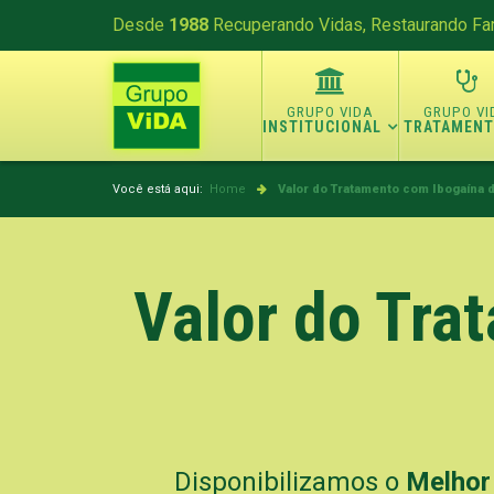
Desde
1988
Recuperando Vidas, Restaurando Fam
INSTITUCIONAL
TRATAMEN
Você está aqui:
Home
Valor do Tratamento com Ibogaína d
Valor do Tra
Disponibilizamos o
Melhor