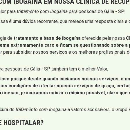
OM IBOGAÍNA EM NOSSA CLÍNICA DE RECU
lor para
tratamento com Ibogaína
para pessoas de Gália - SP!
ssa é uma dúvida recorrente, que merece uma resposta clara e de
gia de
tratamento a base de ibogaína
oferecida pela nossa
C
tema extremamente caro e ficam se questionando sobre a p
ar para subsidiar nossos serviços e os melhores profissionais d
ara pessoas de Gália - SP também tem o melhor Valor.
 isso porque desde quando iniciamos nossos serviços, o no
emos condições de ofertar nossos serviços de graça, cer
processo, procuramos cobrar o mínimo possível, claro que
ocura do
tratamento com ibogaína
a valores acessíveis, o Grupo V
E HOSPITALAR?