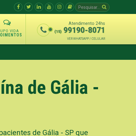
Atendimento 24hs
99190-8071
(15)
POIMENTOS
VER WHATSAPP / CELULAR
na de Gália -
pacientes de Gália - SP que