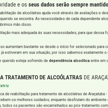
oridade e os
seus dados serão sempre mantidos
bilitação de alcoólatras ajuda você através de avaliações e de
querido se encontra. As necessidades de cada dependente alco
abrimos mão disso.
bilitação mais adequada às suas necessidades, para que dessa 
o aumentam bastante se desde o início for selecionado para co
e já estiveram em sua situação, por isso sabemos exatamente o
e querido esteja sofrendo de
dependência alcoólica
entre em c
RA TRATAMENTO DE ALCOÓLATRAS
DE ARAÇAT
atriz
ínica de reabilitação para tratamento de alcoólatras de Araçatub
 recebem os melhores cuidados, enquanto desfrutam do ambiente
 todos os pacientes são encaminhados ao pós-tratamento como