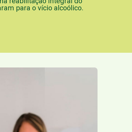
na reabilitação integral do
am para o vício alcoólico.