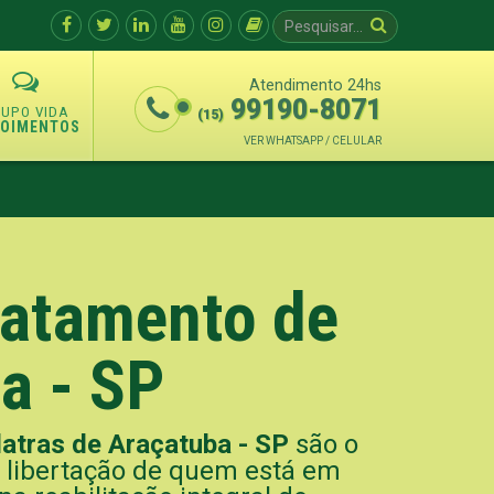
Atendimento 24hs
99190-8071
(15)
POIMENTOS
VER WHATSAPP / CELULAR
Tratamento de
a - SP
latras de Araçatuba - SP
são o
e libertação de quem está em