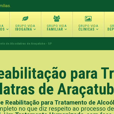
ílias.
TOS
IBOGAÍNA
FAMILIAR
CLINICAS
DE
ento de Alcoólatras de Araçatuba - SP
eabilitação para 
latras de Araçatub
de Reabilitação para Tratamento de Alcoó
pleto no que diz respeito ao processo d