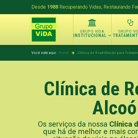
Desde
1988
Recuperando Vidas, Restaurando Fam
INSTITUCIONAL
TRATAMEN
Você está aqui:
Home
Clínica de Reabilitação para Tratam
Clínica de R
Alcoó
Os serviços da nossa
Clínica 
que há de melhor e mais com