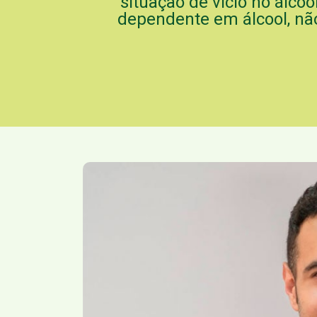
situação de vício no álco
dependente em álcool, não