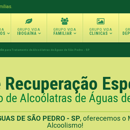
ílias.
TOS
IBOGAÍNA
FAMILIAR
CLINICAS
DE
ada
para Tratamento de Alcoólatras de Águas de São Pedro - SP
e Recuperação Esp
 de Alcoólatras de Águas d
UAS DE SÃO PEDRO - SP
, oferecemos o 
Alcoolismo!