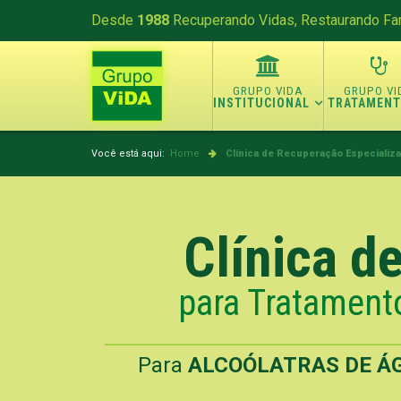
Desde
1988
Recuperando Vidas, Restaurando Fam
INSTITUCIONAL
TRATAMEN
Você está aqui:
Home
Clínica de Recuperação Especializ
Clínica d
para Tratamento
Para
ALCOÓLATRAS DE ÁG