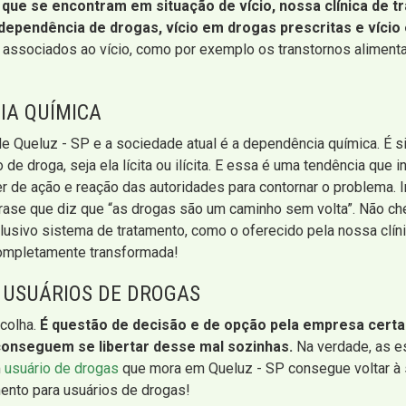
 que se encontram em situação de vício, nossa clínica de 
dependência de drogas, vício em drogas prescritas e vício
associados ao vício, como por exemplo os transtornos alimentar
IA QUÍMICA
 Queluz - SP e a sociedade atual é a dependência química. É s
 droga, seja ela lícita ou ilícita. E essa é uma tendência que
 de ação e reação das autoridades para contornar o problema. Inf
la frase que diz que “as drogas são um caminho sem volta”. Não ch
sivo sistema de tratamento, como o oferecido pela nossa clíni
completamente transformada!
 USUÁRIOS DE DROGAS
colha.
É questão de decisão e de opção pela empresa certa p
onseguem se libertar desse mal sozinhas.
Na verdade, as e
m
usuário de drogas
que mora em Queluz - SP consegue voltar à 
mento para usuários de drogas!