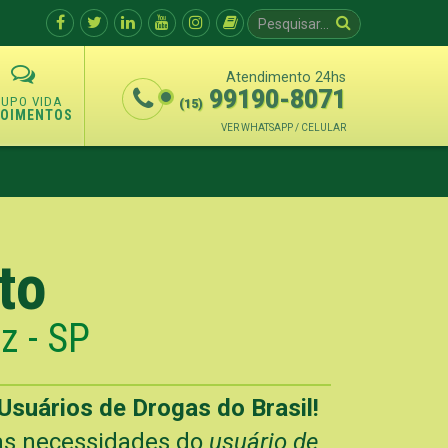
Atendimento 24hs
99190-8071
(15)
POIMENTOS
VER WHATSAPP / CELULAR
to
z - SP
Usuários de Drogas do Brasil!
 as necessidades do
usuário de