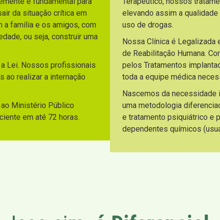
temente é fundamental para
Terapêutico, nossos tratam
ir da situação crítica em
elevando assim a qualidade
m a família e os amigos, com
uso de drogas.
dade, ou seja, construir uma
Nossa Clínica é Legalizada 
de Reabilitação Humana. C
 a Lei. Nossos profissionais
pelos Tratamentos implantad
 ao realizar a internação
toda a equipe médica necess
Nascemos da necessidade ide
ao Ministério Público
uma metodologia diferencia
aciente em até 72 horas.
e tratamento psiquiátrico e
dependentes químicos (usuár