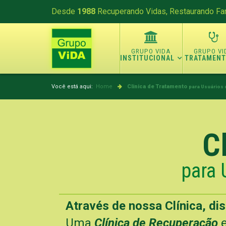
Desde
1988
Recuperando Vidas, Restaurando Fam
INSTITUCIONAL
TRATAMEN
Você está aqui:
Home
Clinica de Tratamento
para Usuários 
C
para 
Através de nossa Clínica, di
Uma
Clínica de Recuperação
e