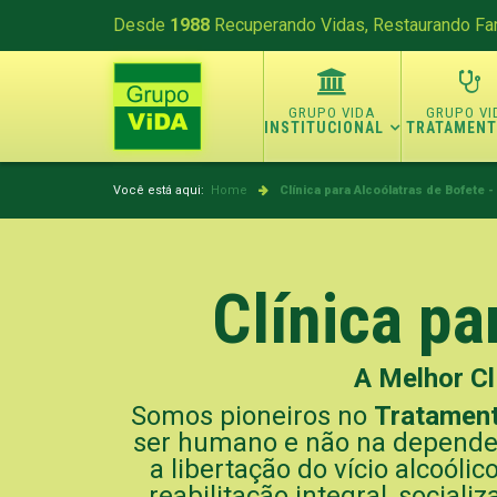
Desde
1988
Recuperando Vidas, Restaurando Fam
INSTITUCIONAL
TRATAMEN
Você está aqui:
Home
Clínica para Alcoólatras de Bofete -
Clínica pa
A Melhor Cl
Somos pioneiros no
Tratamen
ser humano e não na dependen
a libertação do vício alcoóli
reabilitação integral, social