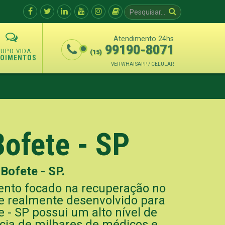
Atendimento 24hs
99190-8071
(15)
POIMENTOS
VER WHATSAPP / CELULAR
Bofete - SP
Bofete - SP.
ento focado na recuperação no
e realmente desenvolvido para
 - SP possui um alto nível de
ência de milhares de médicos e