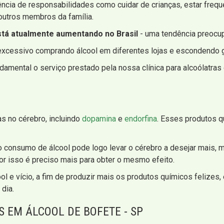
ência de responsabilidades como cuidar de crianças, estar freq
outros membros da família.
está atualmente aumentando no Brasil
- uma tendência preocup
xcessivo comprando álcool em diferentes lojas e escondendo g
ental o serviço prestado pela nossa clínica para alcoólatras d
as no cérebro, incluindo
dopamina
e
endorfina
. Esses produtos q
consumo de álcool pode logo levar o cérebro a desejar mais, m
r isso é preciso mais para obter o mesmo efeito.
ol e vício, a fim de produzir mais os produtos químicos felizes
 dia.
 EM ÁLCOOL DE BOFETE - SP