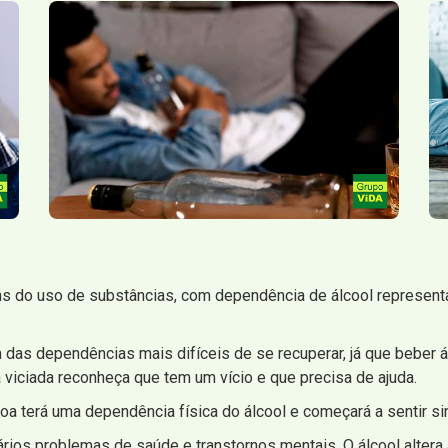
s do uso de substâncias, com dependência de álcool represent
as dependências mais difíceis de se recuperar, já que beber ál
viciada reconheça que tem um vício e que precisa de ajuda.
oa terá uma dependência física do álcool e começará a sentir si
ários problemas de saúde e transtornos mentais. O álcool altera