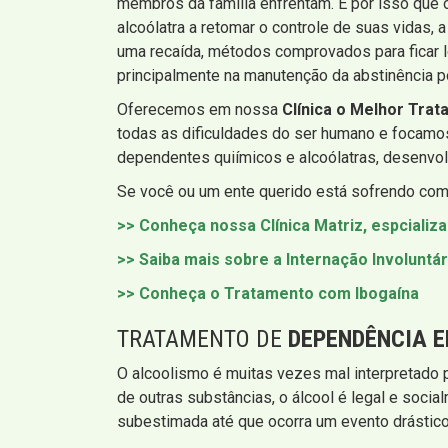
membros da família enfrentam. É por isso que 
alcoólatra a retomar o controle de suas vidas
uma recaída, métodos comprovados para ficar l
principalmente na manutenção da abstinência p
Oferecemos em nossa
Clínica o Melhor Trat
todas as dificuldades do ser humano e focamos
dependentes quiímicos e alcoólatras, desenvo
Se você ou um ente querido está sofrendo com
>> Conheça nossa Clínica Matriz, espcializ
>> Saiba mais sobre a Internação Involuntár
>> Conheça o Tratamento com Ibogaína
TRATAMENTO DE
DEPENDÊNCIA 
O alcoolismo é muitas vezes mal interpretado
de outras substâncias, o álcool é legal e soci
subestimada até que ocorra um evento drástic