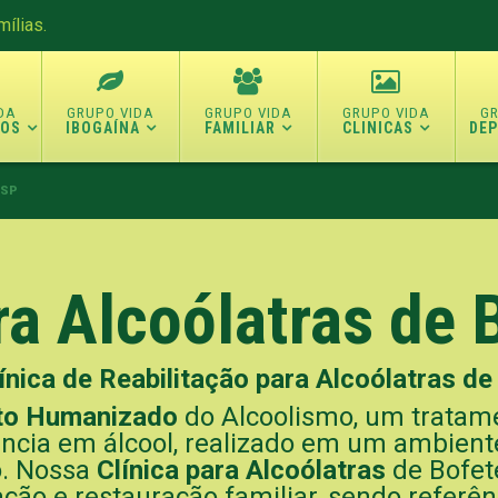
ílias.
TOS
IBOGAÍNA
FAMILIAR
CLINICAS
DE
 SP
ra Alcoólatras de 
ínica de Reabilitação para Alcoólatras de 
to Humanizado
do Alcoolismo, um tratam
cia em álcool, realizado em um ambient
co. Nossa
Clínica para Alcoólatras
de Bofete
ização e restauração familiar, sendo refer