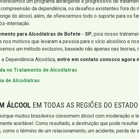
oferecemos um programa abrangente e progressivo de tratamento 
, a compreensão da dependência, os desafios existentes fora do 
onge do álcool, além, de oferecermos todo o suporte para os fa
ós-internação.
amento para Alcoólatras de Bofete - SP
, pois nosso tratram
 nos motivos que levaram a pessoa para o vício alcoólico e nos 
lvemos um método exclusivo, baseado não apenas nas teorias, 
 a Dependência Alcoólica,
entre em contato conosco agora
ada no Tratamento de Alcoólatras
ia de Alcoólatras
EM ÁLCOOL
EM TODAS AS REGIÕES DO ESTADO
 porque muitos brasileiros consomem álcool com moderação e le
almente aceitável. Como resultado, a destruição que pode resulta
o, como o término de um relacionamento, um acidente, perda de