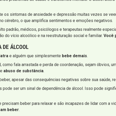
te os sintomas de ansiedade e depressão muitas vezes se veem 
 no cérebro, o que amplifica sentimentos e emoções negativos.
lto padrão, médicos, psicólogos e terapeutas realmente especia
ão do vício alcoólico e na reestruturação social e familiar.
Você 
A DE ÁLCOOL
latra
e alguém que simplesmente
bebe demais
.
, como fala arrastada e perda de coordenação, sejam óbvios, 
te
abuso de substância
.
eber, apesar das consequências negativas sobre sua saúde, rel
 pode ser um sinal de dependência de álcool. Isso pode signific
precisam beber para relaxar e são incapazes de lidar com a vi
ssam beber
.