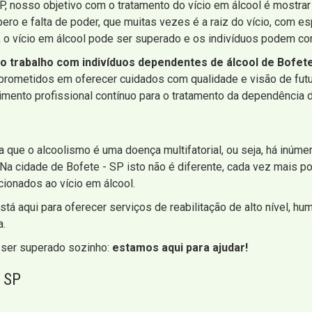
SP, nosso objetivo com o tratamento do vício em álcool é mostra
ero e falta de poder, que muitas vezes é a raiz do vício, com e
 o vício em álcool pode ser superado e os indivíduos podem con
 trabalho com indivíduos dependentes de álcool de Bofete
mprometidos em oferecer cuidados com qualidade e visão de fut
ento profissional contínuo para o tratamento da dependência d
ma que o alcoolismo é uma doença multifatorial, ou seja, há inú
 Na cidade de Bofete - SP isto não é diferente, cada vez mais p
cionados ao vício em álcool.
stá aqui para oferecer serviços de reabilitação de alto nível, 
a.
 ser superado sozinho:
estamos aqui para ajudar!
 SP