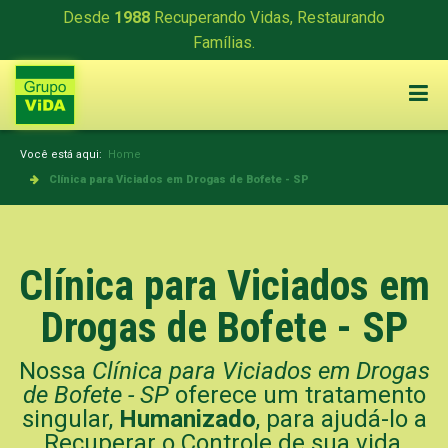
Desde
1988
Recuperando Vidas, Restaurando
Famílias.
Você está aqui:
Home
Clínica para Viciados em Drogas de Bofete - SP
Clínica para Viciados em
Drogas de Bofete - SP
Nossa
Clínica para Viciados em Drogas
de Bofete - SP
oferece um tratamento
singular,
Humanizado
, para ajudá-lo a
Recuperar o Controle de sua vida,