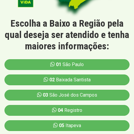
Escolha a Baixo a Região pela
qual deseja ser atendido e tenha
maiores informações:
01
São Paulo
02
Baixada Santista
03
São José dos Campos
04
Registro
05
Itapeva