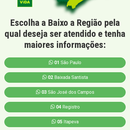
Escolha a Baixo a Região pela
qual deseja ser atendido e tenha
maiores informações:
01
São Paulo
02
Baixada Santista
03
São José dos Campos
04
Registro
05
Itapeva