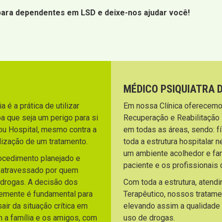
 para dependentes em LSD e deixe-nos ajudar você!
MÉDICO PSIQUIATRA 
 é a prática de utilizar
Em nossa Clínica oferecemo
a que seja um perigo para si
Recuperação e Reabilitação
ou Hospital, mesmo contra a
em todas as áreas, sendo: fí
lização de um tratamento.
toda a estrutura hospitalar 
um ambiente acolhedor e fami
rocedimento planejado e
paciente e os profissionai
o atravessado por quem
 drogas. A decisão dos
Com toda a estrutura, atend
temente é fundamental para
Terapêutico, nossos tratam
ir da situação crítica em
elevando assim a qualidade
m a família e os amigos, com
uso de drogas.