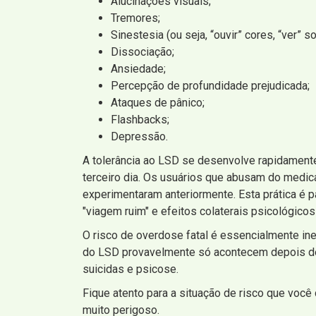
Alucinações visuais;
Tremores;
Sinestesia (ou seja, “ouvir” cores, “ver” so
Dissociação;
Ansiedade;
Percepção de profundidade prejudicada;
Ataques de pânico;
Flashbacks;
Depressão.
A tolerância ao LSD se desenvolve rapidamente
terceiro dia. Os usuários que abusam do medi
experimentaram anteriormente. Esta prática é
"viagem ruim" e efeitos colaterais psicológicos
O risco de overdose fatal é essencialmente in
do LSD provavelmente só acontecem depois de 
suicidas e psicose.
Fique atento para a situação de risco que voc
muito perigoso.