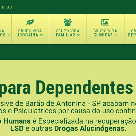
ílias.
TOS
IBOGAÍNA
FAMILIAR
CLINICAS
DE
 para Dependente
usive de Barão de Antonina - SP acabam 
os e Psiquiátricos por causa do uso contí
ão Humana
é Especializada na recuperaçã
LSD
e outras
Drogas Alucinógenas.