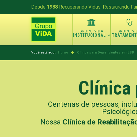
Desde
1988
Recuperando Vidas, Restaurando Fam
INSTITUCIONAL
TRATAMEN
Você está aqui:
Home
Clínica para Dependentes em LSD
Clínica
Centenas de pessoas, incl
Psicológic
Nossa
Clínica de Reabilitaç