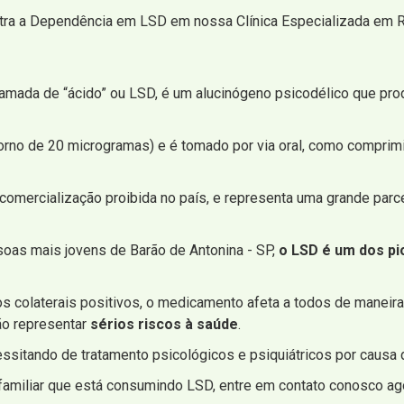
tra a Dependência em LSD em nossa Clínica Especializada em R
chamada de “ácido” ou LSD, é um alucinógeno psicodélico que p
rno de 20 microgramas) e é tomado por via oral, como comprimi
 comercialização proibida no país, e representa uma grande pa
soas mais jovens de Barão de Antonina - SP,
o LSD é um dos p
os colaterais positivos, o medicamento afeta a todos de maneir
ão representar
sérios riscos à saúde
.
itando de tratamento psicológicos e psiquiátricos por causa 
m familiar que está consumindo LSD, entre em contato conosco 