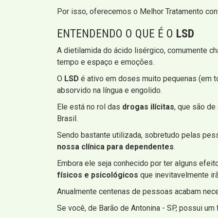
Por isso, oferecemos o Melhor Tratamento con
ENTENDENDO O QUE É O
LSD
A dietilamida do ácido lisérgico, comumente 
tempo e espaço e emoções.
O
LSD
é ativo em doses muito pequenas (em to
absorvido na língua e engolido.
Ele está no rol das
drogas ilícitas
, que são de
Brasil.
Sendo bastante utilizada, sobretudo pelas pes
nossa clínica para dependentes
.
Embora ele seja conhecido por ter alguns efeit
físicos e psicológicos
que inevitavelmente ir
Anualmente centenas de pessoas acabam necess
Se você, de Barão de Antonina - SP, possui u