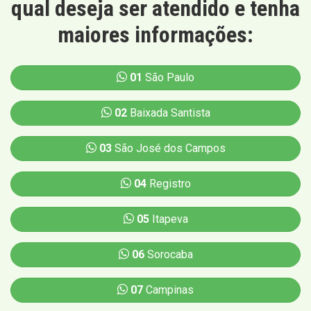
qual deseja ser atendido e tenha
maiores informações:
01
São Paulo
02
Baixada Santista
03
São José dos Campos
04
Registro
05
Itapeva
06
Sorocaba
07
Campinas