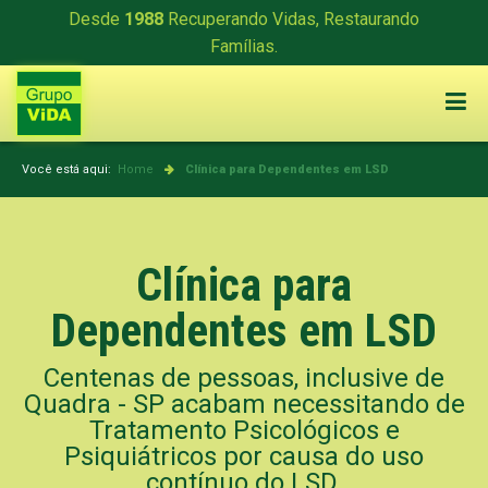
Desde
1988
Recuperando Vidas, Restaurando
Famílias.
Você está aqui:
Home
Clínica para Dependentes em LSD
Clínica para
Dependentes em LSD
Centenas de pessoas, inclusive de
Quadra - SP acabam necessitando de
Tratamento Psicológicos e
Psiquiátricos por causa do uso
contínuo do LSD.