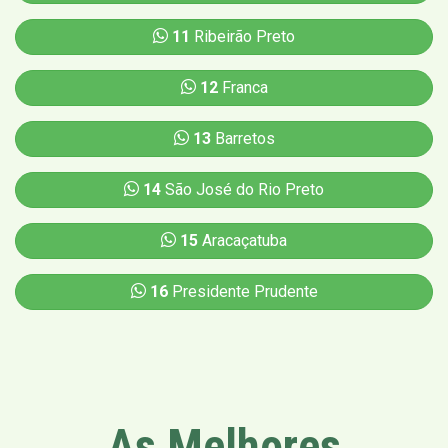
11
Ribeirão Preto
12
Franca
13
Barretos
14
São José do Rio Preto
15
Aracaçatuba
16
Presidente Prudente
As Melhores