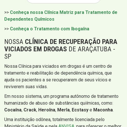
>>
Conheça nossa Clínica Matriz para Tratamento de
Dependentes Químicos
>>
Conheça o Tratamento com Ibogaína
NOSSA
CLÍNICA DE RECUPERAÇÃO PARA
VICIADOS EM DROGAS
DE ARAÇATUBA -
SP
Nossa Clínica para viciados em drogas é um centro de
tratamento e reabilitação de dependência química, que
ajuda os pacientes a se recuperarem de seus vícios e
reviverem suas vidas.
Em nosso sistema, um programa autônomo de tratamento
humanizado de abuso de substâncias quiímicas, como:
Cocaína
,
Crack
,
Heroína
,
Merla
,
Ecstasy
e
Maconha
.
Uma instituição odônea, totalmente licenciada pelo
Ministério da Saúde e pela
ANVISA
, para oferecer o melhor