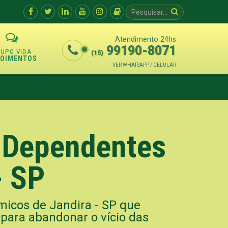
Atendimento 24hs
99190-8071
(15)
POIMENTOS
VER WHATSAPP / CELULAR
a Dependentes
- SP
icos de Jandira - SP que
para abandonar o vício das