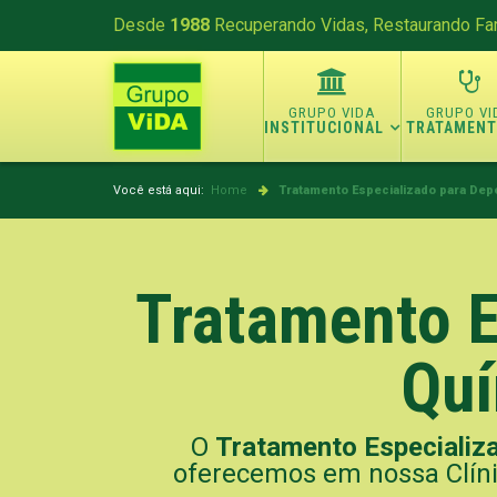
Desde
1988
Recuperando Vidas, Restaurando Fam
INSTITUCIONAL
TRATAMEN
Você está aqui:
Home
Tratamento Especializado para Dep
Tratamento E
Quí
O
Tratamento Especializ
oferecemos em nossa Clíni