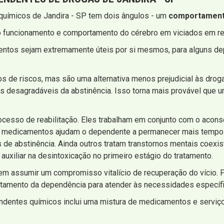
químicos de Jandira - SP tem dois ângulos - um
comportament
o funcionamento e comportamento do cérebro em viciados em r
entos sejam extremamente úteis por si mesmos, para alguns d
os de riscos, mas são uma alternativa menos prejudicial às drog
os desagradáveis ​​da abstinência. Isso torna mais provável qu
ocesso de reabilitação. Eles trabalham em conjunto com o acon
medicamentos ajudam o dependente a permanecer mais tempo no
​​de abstinência. Ainda outros tratam transtornos mentais coexi
xiliar na desintoxicação no primeiro estágio do tratamento.
m assumir um compromisso vitalício de recuperação do vício. P
ratamento da dependência para atender às necessidades específi
endentes químicos inclui uma mistura de medicamentos e servi