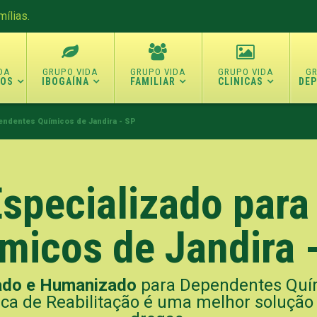
ílias.
TOS
IBOGAÍNA
FAMILIAR
CLINICAS
DE
endentes Químicos de Jandira - SP
specializado par
micos de Jandira 
ado e Humanizado
para Dependentes Quím
ca de Reabilitação é uma melhor solução 