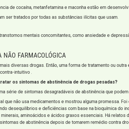
ência de cocaína, metanfetamina e maconha estão em desenvolv
 ser tratados por todas as substâncias ilícitas que usam.
 transtornos mentais concomitantes, como ansiedade e depressã
A NÃO FARMACOLÓGICA
 mais diversas drogas. Então, uma forma de tratamento ou outra
ntra-intuitivo .
tratar os sintomas de abstinência de drogas pesadas?
ma série de sintomas desagradáveis ​​de abstinência que podem 
ural que não usa medicamentos e mostrou alguma promessa. Foi 
gindo desequilíbrios e deficiências com base na bioquímica do i
 minerais, aminoácidos e ácidos graxos essenciais. Há relatos
 sintomas de abstinência depois de tomarem remédio contra dro