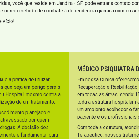
vidas, você que reside em Jandira - SP, pode entrar a contato c
 e nosso método de combate à dependência química com ou sem
 vício!
MÉDICO PSIQUIATRA 
 é a prática de utilizar
Em nossa Clínica oferecemo
a que seja um perigo para si
Recuperação e Reabilitação
ou Hospital, mesmo contra a
em todas as áreas, sendo: fí
lização de um tratamento.
toda a estrutura hospitalar 
um ambiente acolhedor e fami
rocedimento planejado e
paciente e os profissionai
o atravessado por quem
 drogas. A decisão dos
Com toda a estrutura, atend
temente é fundamental para
Terapêutico, nossos tratam