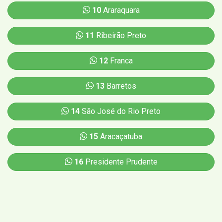
10
Araraquara
11
Ribeirão Preto
12
Franca
13
Barretos
14
São José do Rio Preto
15
Aracaçatuba
16
Presidente Prudente