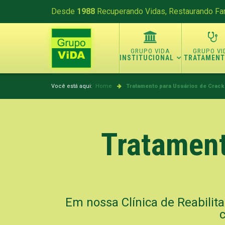
Desde
1988
Recuperando Vidas, Restaurando Fam
INSTITUCIONAL
TRATAMEN
Você está aqui:
Home
Tratamento para Usuários de Crack 
Tratament
Em nossa Clínica de Reabilita
c