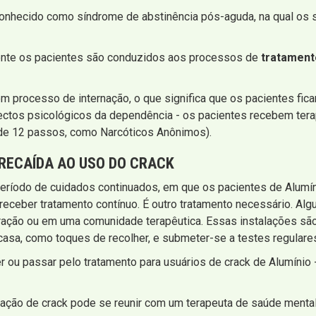
conhecido como síndrome de abstinência pós-aguda, na qual os
mente os pacientes são conduzidos aos processos de
tratament
m processo de internação, o que significa que os pacientes fic
ectos psicológicos da dependência - os pacientes recebem terap
e 12 passos, como Narcóticos Anônimos).
RECAÍDA AO USO DO CRACK
eríodo de cuidados continuados, em que os pacientes de Alumín
a receber tratamento contínuo. É outro tratamento necessário. Al
ação ou em uma comunidade terapêutica. Essas instalações são
asa, como toques de recolher, e submeter-se a testes regulares
ou passar pelo tratamento para usuários de crack de Alumínio
ração de crack pode se reunir com um terapeuta de saúde ment