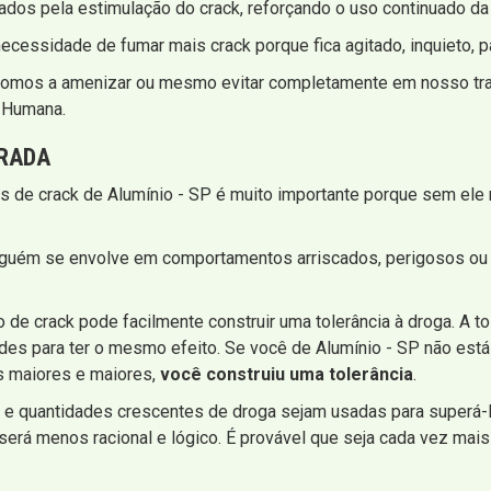
dos pela estimulação do crack, reforçando o uso continuado da
necessidade de fumar mais crack porque fica agitado, inquieto, p
pomos a amenizar ou mesmo evitar completamente em nosso trat
o Humana.
IRADA
s de crack de Alumínio - SP é muito importante porque sem ele 
lguém se envolve em comportamentos arriscados, perigosos ou 
e crack pode facilmente construir uma tolerância à droga. A to
des para ter o mesmo efeito. Se você de Alumínio - SP não est
s maiores e maiores,
você construiu uma tolerância
.
 e quantidades crescentes de droga sejam usadas para superá-l
erá menos racional e lógico. É provável que seja cada vez mais