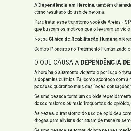
A
Dependência em Heroína
, também chamad
como resultado do uso de heroína.
Para tratar esse transtorno você de Areias - S
que buscam os motivos que o levaram ao vício 
Nossa
Clínica de Reabilitação Humana
oferec
Somos Pioneiros no Tratamento Humanizado pa
O QUE CAUSA A
DEPENDÊNCIA DE
A heroína é altamente viciante e por isso o tra
a dopamina química. Tal como acontece com a 
pessoas querendo mais das “boas sensações”
Se uma pessoa toma um opióide repetidamente 
doses maiores ou mais frequentes do opióide, 
Às vezes, o transtorno do uso de opióides com
drogas para aliviar a dor atuam de maneira seme
Se uma pessoa se tornar viciada nesses medica