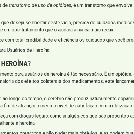
a de
transtorno de uso de opióides
, é um transtorno que envolv
P que deseja se libertar deste vício, precisa de cuidados médico
e um pós-tratamento que o ajudará a nunca mais recair.
e com total credibilidade e eficiência os cuidados que você pre
ra Usuários de Heroína.
 HEROÍNA
?
tamento para usuários de heroína é tão necessário. É um opióide, 
maioria dos efeitos colaterais dos medicamentos, este lançame
.
ao longo do tempo, o cérebro não produz naturalmente dopamin
a fim de alcançar o mesmo nível de satisfação com a utilização
eça com drogas legais, como analgésicos que são prescritos ap
lhante à heroína.
mentos prescritos e não puder mais obtê-los, elas podem busca