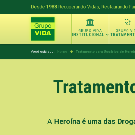
Desde
1988
Recuperando Vidas, Restaurando Fam
INSTITUCIONAL
TRATAMEN
Você está aqui:
Home
Tratamento para Usuários de Heroín
Tratamento
A
Heroína é uma das Droga