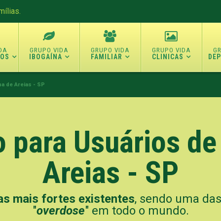
ílias.
TOS
IBOGAÍNA
FAMILIAR
CLINICAS
DE
a de Areias - SP
 para Usuários de
Areias - SP
s mais fortes existentes
, sendo uma das
"
overdose
" em todo o mundo.