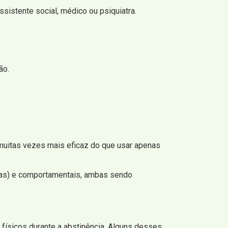
sistente social, médico ou psiquiatra.
ão.
 muitas vezes mais eficaz do que usar apenas
sas) e comportamentais, ambas sendo
físicos durante a abstinência. Alguns desses