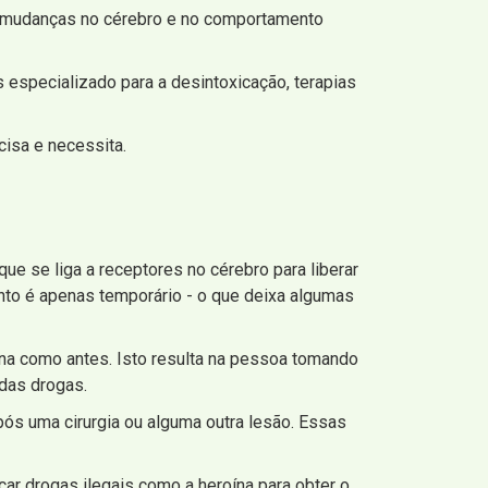
e mudanças no cérebro e no comportamento
s especializado para a desintoxicação, terapias
cisa e necessita.
que se liga a receptores no cérebro para liberar
nto é apenas temporário - o que deixa algumas
a como antes. Isto resulta na pessoa tomando
 das drogas.
ós uma cirurgia ou alguma outra lesão. Essas
r drogas ilegais como a heroína para obter o