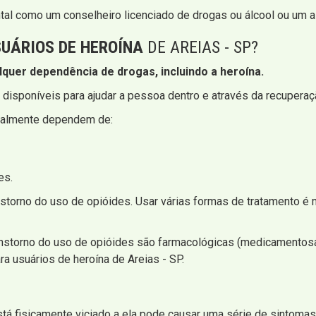
tal como um conselheiro licenciado de drogas ou álcool ou um as
UÁRIOS DE HEROÍNA
DE AREIAS - SP?
quer dependência de drogas, incluindo a heroína.
disponíveis para ajudar a pessoa dentro e através da recuperaç
eralmente dependem de:
es.
anstorno do uso de opióides. Usar várias formas de tratamento é
ranstorno do uso de opióides são farmacológicas (medicamento
a usuários de heroína de Areias - SP.
á fisicamente viciado a ela pode causar uma série de sintomas 