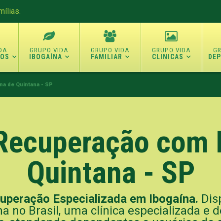
ílias.
TOS
IBOGAÍNA
FAMILIAR
CLINICAS
DE
na de Quintana - SP
 Recuperação com 
Quintana - SP
cuperação Especializada em Ibogaína.
Disp
 no Brasil, uma clínica especializada e