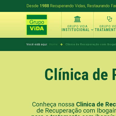
Desde
1988
Recuperando Vidas, Restaurando Fam
INSTITUCIONAL
TRATAMEN
Você está aqui:
Home
Clínica de Recuperação com Ibogaí
Clínica de
Conheça nossa
Clinica de Re
de Recuperação com Ibogaína