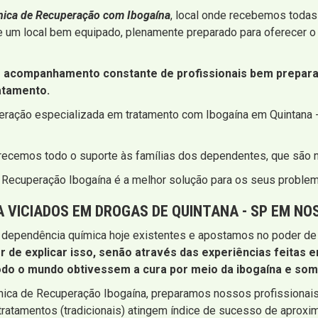
ínica de Recuperação com Ibogaína
, local onde recebemos todas
e um local bem equipado, plenamente preparado para oferecer o 
acompanhamento constante de profissionais bem preparad
atamento.
peração especializada em tratamento com Ibogaína em Quintana 
erecemos todo o suporte às famílias dos dependentes, que são
de Recuperação Ibogaína é a melhor solução para os seus probl
 VICIADOS EM DROGAS DE QUINTANA - SP EM NO
 dependência química hoje existentes e apostamos no poder de 
r de explicar isso, senão através das experiências feitas 
odo o mundo obtivessem a cura por meio da ibogaína e some
ínica de Recuperação Ibogaína, preparamos nossos profissiona
tratamentos (tradicionais) atingem índice de sucesso de aproxi