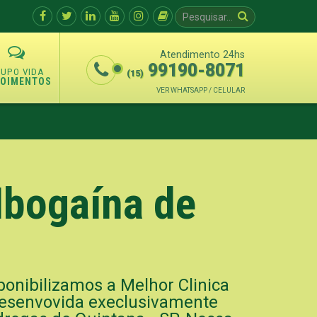
Atendimento 24hs
99190-8071
(15)
POIMENTOS
VER WHATSAPP / CELULAR
Ibogaína de
onibilizamos a Melhor Clinica
 desenvovida execlusivamente