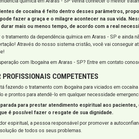
ndência química em Araras - SP venha conhecer o melhor tratam
entes de cocaína é feito dentro desses parâmetros, prop
pode fazer a graça e o milagre acontecer na sua vida. Ne
de durar mais ou menos tempo, de acordo com a real necess
 o tratamento da dependência química em Araras - SP e ainda n
ertação! Através do nosso sistema cristão, você vai conseguir at
de!
cuperação com Ibogaína em Araras - SP? Entre em contato conos
 PROFISSIONAIS COMPETENTES
á fazendo o tratamento com ibogaína para viciados em cocaína 
o e prontos para atendê-lo em qualquer necessidade emergenci
arada para prestar atendimento espiritual aos pacientes, 
que é possível fazer o resgate de sua dignidade.
or espiritual, a pessoa responsável por promover a autoconfia
esolução de todos os seus problemas.