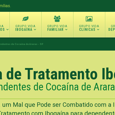
ílias.
TOS
IBOGAÍNA
FAMILIAR
CLINICAS
DE
ndentes de Cocaína de Araras - SP
a de Tratamento I
dentes de Cocaína de Arara
 um Mal que Pode ser Combatido com a 
Tratamento com Ibogaína para dependente