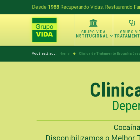
Desde
1988
Recuperando Vidas, Restaurando Fam
INSTITUCIONAL
TRATAMEN
Você está aqui:
Home
Clinica de Tratamento Ibogaína
Depe
Clinic
Depen
Cocaína
Disponibilizamos o Melhor 