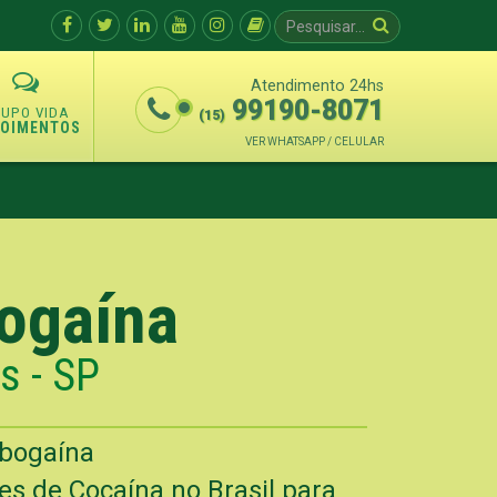
Atendimento 24hs
99190-8071
(15)
POIMENTOS
VER WHATSAPP / CELULAR
bogaína
s - SP
Ibogaína
s de Cocaína no Brasil para