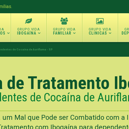
ílias.
TOS
IBOGAÍNA
FAMILIAR
CLINICAS
DE
ndentes de Cocaína de Auriflama - SP
a de Tratamento I
entes de Cocaína de Aurifla
 um Mal que Pode ser Combatido com a 
Tratamento com Ibogaína para dependente