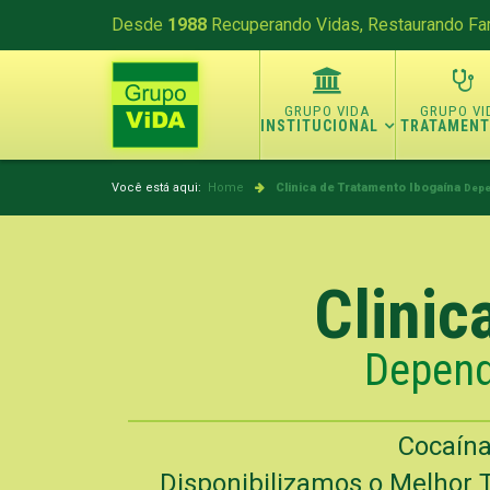
Desde
1988
Recuperando Vidas, Restaurando Fam
INSTITUCIONAL
TRATAMEN
Você está aqui:
Home
Clinica de Tratamento Ibogaína
Depe
Clinic
Depend
Cocaína
Disponibilizamos o Melhor 