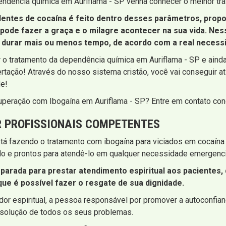
ndência química em Auriflama - SP venha conhecer o melhor tra
entes de cocaína é feito dentro desses parâmetros, prop
pode fazer a graça e o milagre acontecer na sua vida. Ne
de durar mais ou menos tempo, de acordo com a real necess
 o tratamento da dependência química em Auriflama - SP e aind
ertação! Através do nosso sistema cristão, você vai conseguir at
de!
cuperação com Ibogaína em Auriflama - SP? Entre em contato co
 PROFISSIONAIS COMPETENTES
á fazendo o tratamento com ibogaína para viciados em cocaína 
o e prontos para atendê-lo em qualquer necessidade emergenci
arada para prestar atendimento espiritual aos pacientes, 
que é possível fazer o resgate de sua dignidade.
or espiritual, a pessoa responsável por promover a autoconfia
esolução de todos os seus problemas.