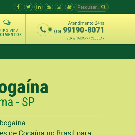
Atendimento 24hs
99190-8071
(15)
POIMENTOS
VER WHATSAPP / CELULAR
bogaína
ma - SP
Ibogaína
s de Cocaína no Brasil para