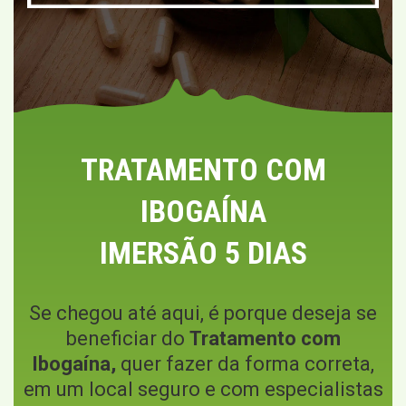
TRATAMENTO COM
IBOGAÍNA
IMERSÃO 5 DIAS
Se chegou até aqui, é porque deseja se
beneficiar do
Tratamento com
Ibogaína,
quer fazer da forma correta,
em um local seguro e com especialistas