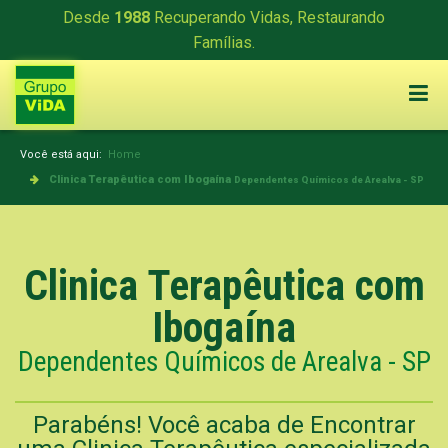
Desde
1988
Recuperando Vidas, Restaurando
Famílias.
Você está aqui:
Home
Clinica Terapêutica com Ibogaína
Dependentes Químicos de Arealva - SP
Clinica Terapêutica com
Ibogaína
Dependentes Químicos de Arealva - SP
Parabéns! Você acaba de Encontrar