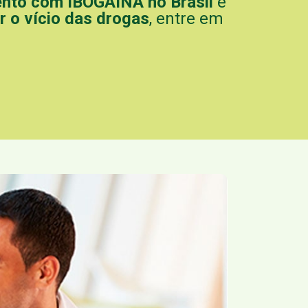
nto com IBOGAÌNA no Brasil
e
 o vício das drogas
, entre em