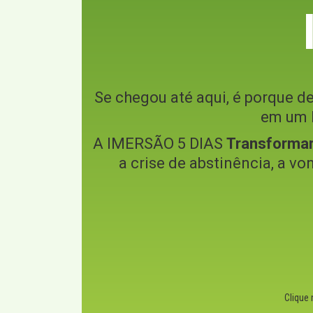
Se chegou até aqui, é porque de
em um l
A IMERSÃO 5 DIAS
Transforma
a crise de abstinência, a vo
Clique