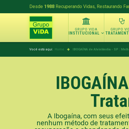
Desde
1988
Recuperando Vidas, Restaurando Fam
INSTITUCIONAL
TRATAMEN
Você está aqui:
Home
IBOGAÍNA de Alvinlândia - SP : Mel
IBOGAÍNA 
Trata
A Ibogaína, com seus efeit
nenhum método de tratamento