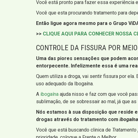
Você está pronto para fazer essa experiência e
Você que esta procurando tratamento para depe
Então ligue agora mesmo para o Grupo ViDA
>>
CLIQUE AQUI PARA CONHECER NOSSA C
CONTROLE DA FISSURA POR MEIO
Uma das piores sensações que podem acomete
entorpecente. Infelizmente essa é uma rea
Quem utiliza a droga, vai sentir fissura por el
uso adequado da Ibogaína.
A
ibogaína
ajuda nisso e faz com que você pass
sublimação, de se sobressair ao mal, já que as 
Nós estamos à sua disposição que reside em 
drogas através do tratamento com
ibogaína
Você que está buscando clinica de
Tratamento
prioridade, coloque a Frente o Melhor.