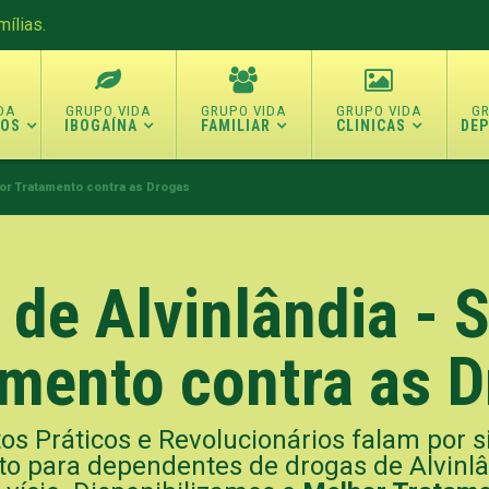
ílias.
TOS
IBOGAÍNA
FAMILIAR
CLINICAS
DE
hor Tratamento contra as Drogas
de Alvinlândia - S
mento contra as 
os Práticos e Revolucionários falam por s
 para dependentes de drogas de Alvinlân