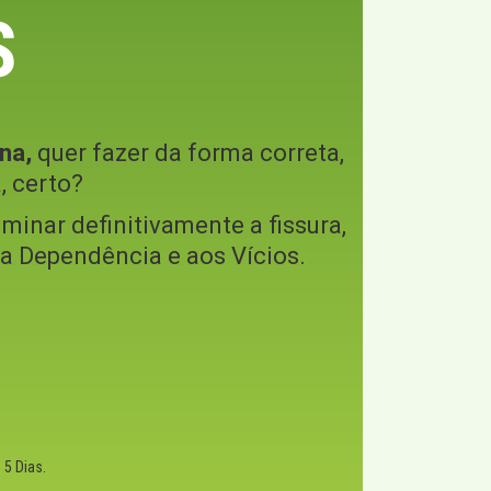
S
na,
quer fazer da forma correta,
, certo?
iminar definitivamente a fissura,
o a Dependência e aos Vícios.
5 Dias.