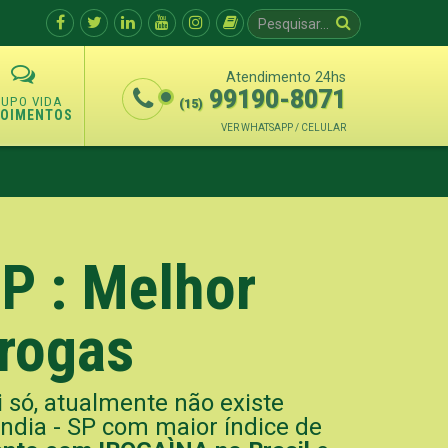
Atendimento 24hs
99190-8071
(15)
POIMENTOS
VER WHATSAPP / CELULAR
P : Melhor
Drogas
i só, atualmente não existe
dia - SP com maior índice de