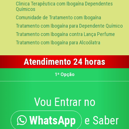
Clinica Terapêutica com Ibogaína Dependentes
Químicos
Comunidade de Tratamento com Ibogaína
Tratamento com Ibogaína para Dependente Químico
Tratamento com Ibogaína contra Lança Perfume
Tratamento com Ibogaína para Alcoólatra
Atendimento 24 horas
1ª Opção
Vou Entrar no
WhatsApp
e Saber