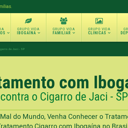
ílias.
TOS
IBOGAÍNA
FAMILIAR
CLINICAS
DE
garro de Jaci - SP
tamento com Ibog
contra o Cigarro de Jaci - SP
o Mal do Mundo, Venha Conhecer o Trata
ratamento Cigarro com Ibogaína no Brasil