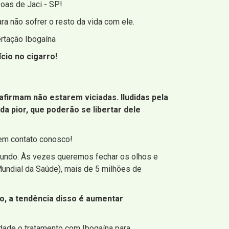
oas de Jaci - SP!
a não sofrer o resto da vida com ele.
ertação Ibogaína
cio no cigarro!
irmam não estarem viciadas. Iludidas pela
da pior, que poderão se libertar dele
 em contato conosco!
undo. Às vezes queremos fechar os olhos e
ndial da Saúde), mais de 5 milhões de
o, a tendência disso é aumentar
iedade o tratamento com Ibogaína para