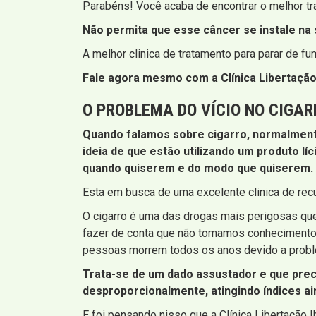
Parabéns! Você acaba de encontrar o melhor tr
Não permita que esse câncer se instale na s
A melhor clinica de tratamento para parar de f
Fale agora mesmo com a Clínica Libertação 
O PROBLEMA DO VÍCIO NO CIGAR
Quando falamos sobre cigarro, normalmente
ideia de que estão utilizando um produto lí
quando quiserem e do modo que quiserem. Iss
Esta em busca de uma excelente clinica de rec
O cigarro é uma das drogas mais perigosas q
fazer de conta que não tomamos conhecimento,
pessoas morrem todos os anos devido a probl
Trata-se de um dado assustador e que prec
desproporcionalmente, atingindo índices a
E foi pensando nisso que a Clínica Libertação I