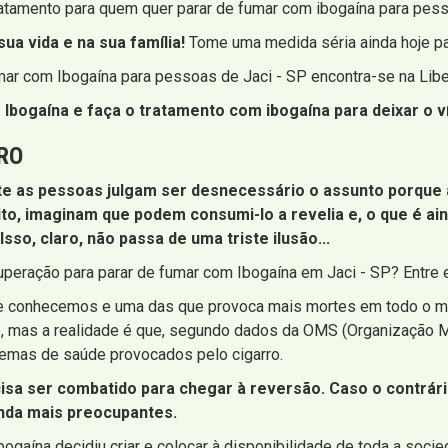
atamento para quem quer parar de fumar com ibogaína para pess
ua vida e na sua família!
Tome uma medida séria ainda hoje par
umar com Ibogaína para pessoas de Jaci - SP encontra-se na Lib
Ibogaína e faça o tratamento com ibogaína para deixar o ví
RO
 as pessoas julgam ser desnecessário o assunto porque af
cito, imaginam que podem consumi-lo a revelia e, o que é ain
o, claro, não passa de uma triste ilusão...
uperação para parar de fumar com Ibogaína em Jaci - SP? Entre
ue conhecemos e uma das que provoca mais mortes em todo o m
 mas a realidade é que, segundo dados da OMS (Organização Mu
emas de saúde provocados pelo cigarro.
isa ser combatido para chegar à reversão. Caso o contrári
inda mais preocupantes.
bogaína decidiu criar e colocar à disponibilidade de toda a soc