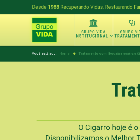
Desde
1988
Recuperando Vidas, Restaurando Fam
INSTITUCIONAL
TRATAMEN
Você está aqui:
Home
Tratamento com Ibogaína
contra o Ci
Tra
O Cigarro hoje é 
Disponibilizamos o Melhor T