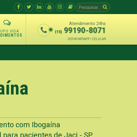
Atendimento 24hs
99190-8071
(15)
POIMENTOS
VER WHATSAPP / CELULAR
aína
mento com Ibogaína
 para pacientes de Jaci - SP