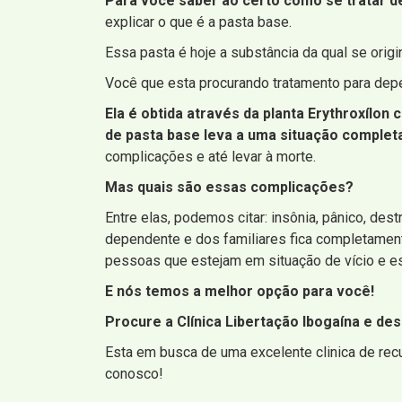
Para você saber ao certo como se tratar de
explicar o que é a pasta base.
Essa pasta é hoje a substância da qual se ori
Você que esta procurando tratamento para depe
Ela é obtida através da planta Erythroxílon
de pasta base leva a uma situação complet
complicações e até levar à morte.
Mas quais são essas complicações?
Entre elas, podemos citar: insônia, pânico, de
dependente e dos familiares fica completament
pessoas que estejam em situação de vício e es
E nós temos a melhor opção para você!
Procure a Clínica Libertação Ibogaína e de
Esta em busca de uma excelente clinica de rec
conosco!