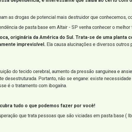
ssa dependência, é interessante que saiba ao certo com o 
ginam as drogas de potencial mais destruidor que conhecemos, co
ndência de pasta base em Altair - SP venha conhecer o melhor t
 coca, originária da América do Sul. Trata-se de uma plant
amente imprevisível.
Ela causa alucinações e diversos outros
struição do tecido cerebral, aumento da pressão sanguinea e ansi
e desestruturada. Portanto, não se engane: existe necessidade 
se é o tratamento com ibogaína.
scubra tudo o que podemos fazer por você!
uperação que trata pessoas que são viciadas em pasta base ( Ibo