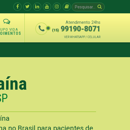
Atendimento 24hs
99190-8071
(15)
POIMENTOS
VER WHATSAPP / CELULAR
aína
SP
ína
a no Brasil para pacientes de