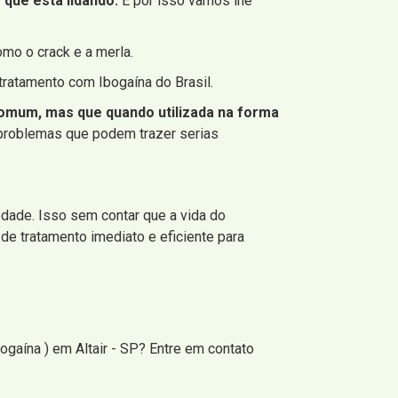
que está lidando.
E por isso vamos lhe
mo o crack e a merla.
ratamento com Ibogaína do Brasil.
a comum, mas que quando utilizada na forma
 problemas que podem trazer serias
edade. Isso sem contar que a vida do
de tratamento imediato e eficiente para
gaína ) em Altair - SP? Entre em contato