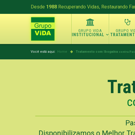
Desde
1988
Recuperando Vidas, Restaurando Fam
INSTITUCIONAL
TRATAMEN
Você está aqui:
Home
Tratamento com Ibogaína
contra Past
Tra
c
Pa
Disponibilizamos o Melhor Tr