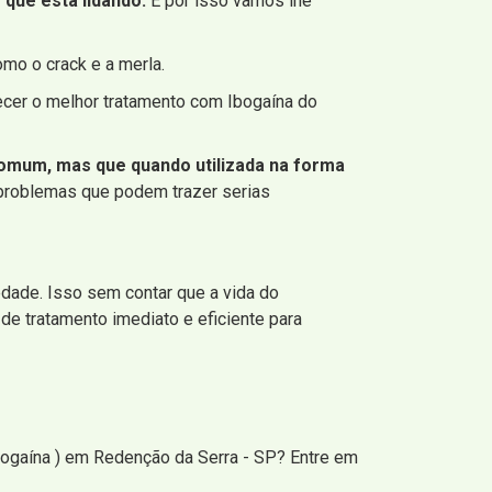
que está lidando.
E por isso vamos lhe
mo o crack e a merla.
cer o melhor tratamento com Ibogaína do
a comum, mas que quando utilizada na forma
 problemas que podem trazer serias
edade. Isso sem contar que a vida do
de tratamento imediato e eficiente para
bogaína ) em Redenção da Serra - SP? Entre em