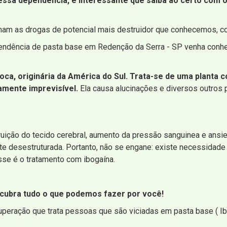
ssa dependência, é interessante que saiba ao certo com o 
ginam as drogas de potencial mais destruidor que conhecemos, co
endência de pasta base em Redenção da Serra - SP venha conhe
 coca, originária da América do Sul. Trata-se de uma plant
amente imprevisível.
Ela causa alucinações e diversos outros
struição do tecido cerebral, aumento da pressão sanguinea e ansi
e desestruturada. Portanto, não se engane: existe necessidade 
se é o tratamento com ibogaína.
scubra tudo o que podemos fazer por você!
uperação que trata pessoas que são viciadas em pasta base ( I