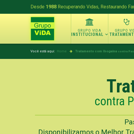
Desde
1988
Recuperando Vidas, Restaurando Fam
INSTITUCIONAL
TRATAMEN
Você está aqui:
Home
Tratamento com Ibogaína
contra Pas
Tra
contra 
Pa
Disponibilizamos o Melhor Tr