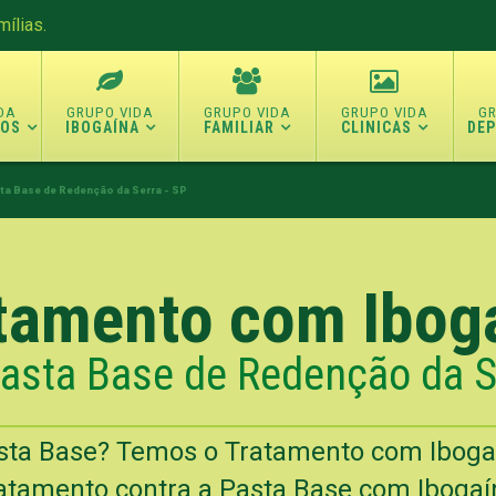
ílias.
TOS
IBOGAÍNA
FAMILIAR
CLINICAS
DE
ta Base de Redenção da Serra - SP
tamento com Ibog
Pasta Base de Redenção da Se
sta Base? Temos o Tratamento com Iboga
atamento contra a Pasta Base com Ibogaín