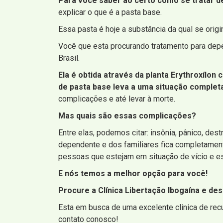
Para você saber ao certo como se tratar de
explicar o que é a pasta base.
Essa pasta é hoje a substância da qual se ori
Você que esta procurando tratamento para dep
Brasil.
Ela é obtida através da planta Erythroxílon
de pasta base leva a uma situação complet
complicações e até levar à morte.
Mas quais são essas complicações?
Entre elas, podemos citar: insônia, pânico, de
dependente e dos familiares fica completament
pessoas que estejam em situação de vício e es
E nós temos a melhor opção para você!
Procure a Clínica Libertação Ibogaína e de
Esta em busca de uma excelente clinica de rec
contato conosco!