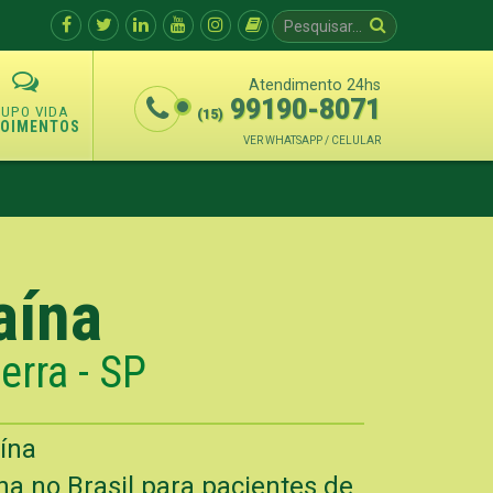
Atendimento 24hs
99190-8071
(15)
POIMENTOS
VER WHATSAPP / CELULAR
aína
rra - SP
ína
a no Brasil para pacientes de