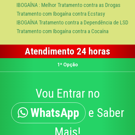
IBOGAÍNA : Melhor Tratamento contra as Drogas
Tratamento com Ibogaína contra Ecstasy
IBOGAÍNA Tratamento contra a Dependência de LSD
Tratamento com Ibogaína contra a Cocaína
Atendimento 24 horas
1ª Opção
Vou Entrar no
WhatsApp
e Saber
Mais!