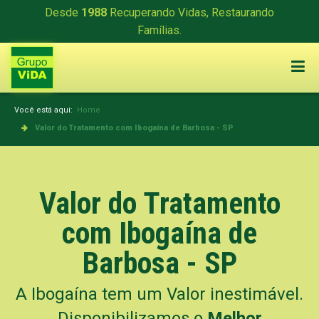
Desde
1988
Recuperando Vidas, Restaurando
Famílias.
Você está aqui:
Home
Valor do Tratamento com Ibogaína de Barbosa - SP
Valor do Tratamento
com Ibogaína de
Barbosa - SP
A Ibogaína tem um Valor inestimável.
Disponibilizamos o
Melhor